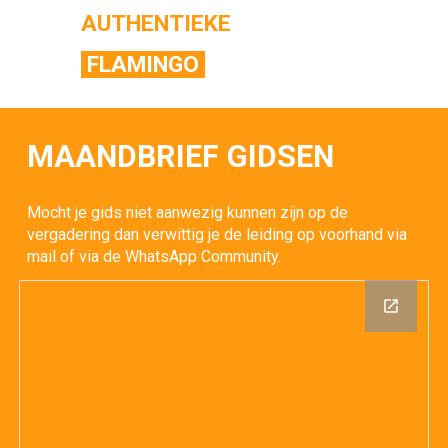
AUTHENTIEKE
FLAMINGO
MAANDBRIEF GIDSEN
Mocht je gids niet aanwezig kunnen zijn op de
vergadering dan verwittig je de leiding op voorhand via
mail of via de WhatsApp Community.